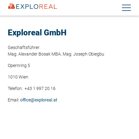
Direkt
Navigati
zum
aktiviere
Inhalt
Exploreal GmbH
Geschäftsführer:
Mag. Alexander Bosak MBA, Mag. Joseph Obiegbu
Opernring 5
1010 Wien
Telefon: +43 1 997 20 16
Email:
office@exploreal.at