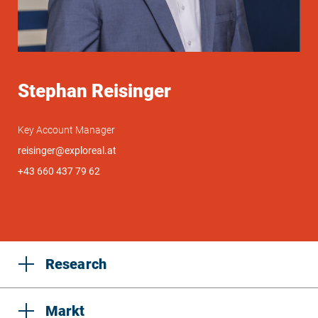
Stephan Reisinger
Key Account Manager
reisinger@exploreal.at
+43 660 437 79 62
Research
Markt