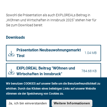
Sowohl die Präsentation als auch EXPLOREALs Beitrag in
„WOhnen und WIrtschaften in Innsbruck 2025“ stehen hier für
Sie zum Download bereit:
Downloads
Präsentation Neubauwohnungsmarkt
1.04 MB
Tirol
EXPLOREAL Beitrag "WOhnen und
784.68 KB
WIrtschaften in Innsbruck"
Wir benutzen COOKIES auf unserer Seite um die Benutzerfreundlichkeit zu
erhöhen.
Durch das Klicken eines beliebigen Links auf unserer Website
stimmen sie der Speicherung von Cookies zu.
DATENSCHUTZ
IMPRESSUM
GLOSSAR
Ja, ich bin einverstanden
Weitere Informationen
FUSSBEREICHSMENÜ
© EXPLOREAL
2026