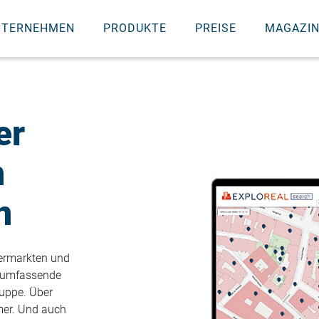
NTERNEHMEN
PRODUKTE
PREISE
MAGAZI
er
n
n
vermarkten und
s umfassende
ruppe. Über
mer. Und auch