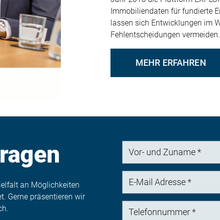
Immobiliendaten für fundierte 
lassen sich Entwicklungen im 
Fehlentscheidungen vermeiden.
MEHR ERFAHREN
ragen
Vor-
und
Zuname
E-
ielfalt an Möglichkeiten
Mail
. Gerne präsentieren wir
Adresse
Telefonnummer
ch.