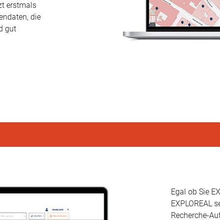
t erstmals
endaten, die
d gut
Egal ob Sie E
EXPLOREAL sea
Recherche-Auf