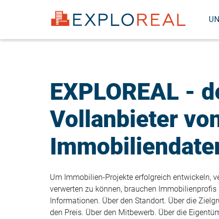
HAUPTNAVIGATION
USER
Direkt
zum
U
ACCOUNT
Inhalt
MENU
GAST
EXPLOREAL - d
Vollanbieter vo
Immobiliendate
Um Immobilien-Projekte erfolgreich entwickeln, 
verwerten zu können, brauchen Immobilienprofi
Informationen. Über den Standort. Über die Zielg
den Preis. Über den Mitbewerb. Über die Eigentü