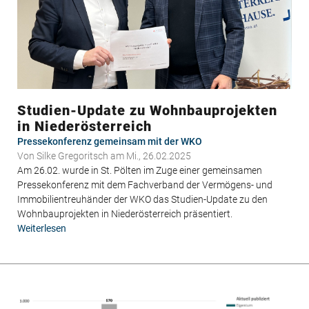
Studien-Update zu Wohnbauprojekten
in Niederösterreich
Pressekonferenz gemeinsam mit der WKO
Von
Silke Gregoritsch
am Mi., 26.02.2025
Am 26.02. wurde in St. Pölten im Zuge einer gemeinsamen
Pressekonferenz mit dem Fachverband der Vermögens- und
Immobilientreuhänder der WKO das Studien-Update zu den
Wohnbauprojekten in Niederösterreich präsentiert.
Weiterlesen
über
Studien-
Update
zu
Wohnbauprojekten
in