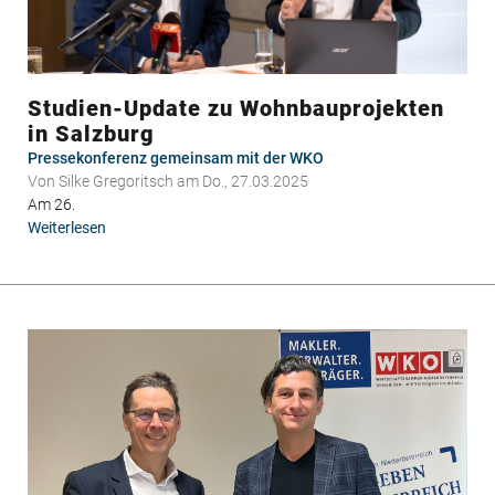
Studien-Update zu Wohnbauprojekten
in Salzburg
Pressekonferenz gemeinsam mit der WKO
Von
Silke Gregoritsch
am Do., 27.03.2025
Am 26.
Weiterlesen
über
Studien-
Update
zu
Wohnbauprojekten
in
Salzburg