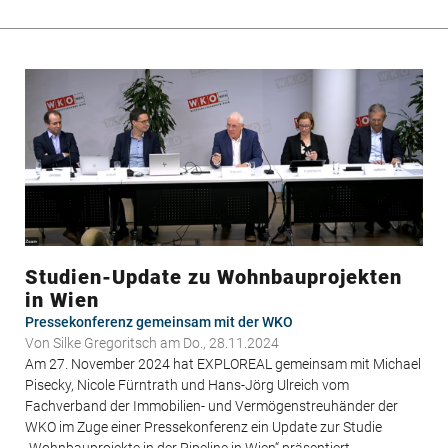
Update
zu
Wohnbauprojekten
in
Tirol
Studien-Update zu Wohnbauprojekten
in Wien
Pressekonferenz gemeinsam mit der WKO
Von
Silke Gregoritsch
am Do., 28.11.2024
Am 27. November 2024 hat EXPLOREAL gemeinsam mit Michael
Pisecky, Nicole Fürntrath und Hans-Jörg Ulreich vom
Fachverband der Immobilien- und Vermögenstreuhänder der
WKO im Zuge einer Pressekonferenz ein Update zur Studie
„Wohnbauprojekte in der Pipeline in Wien“ präsentiert.