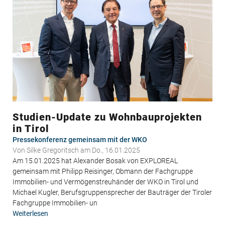
Studien-Update zu Wohnbauprojekten
in Tirol
Pressekonferenz gemeinsam mit der WKO
Von
Silke Gregoritsch
am Do., 16.01.2025
Am 15.01.2025 hat Alexander Bosak von EXPLOREAL
gemeinsam mit Philipp Reisinger, Obmann der Fachgruppe
Immobilien- und Vermögenstreuhänder der WKO in Tirol und
Michael Kugler, Berufsgruppensprecher der Bauträger der Tiroler
Fachgruppe Immobilien- un
Weiterlesen
über
Studien-