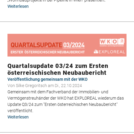
Weiterlesen
über
Studien-
Update
zu
Wohnbauprojekten
in
Wien
Quartalsupdate 03/24 zum Ersten
österreischischen Neubaubericht
Veröffentlichung gemeinsam mit der WKO
Von
Silke Gregoritsch
am Di., 22.10.2024
Gemeinsam mit dem Fachverband der Immobilien- und
Vermögenstreuhänder der WKO hat EXPLOREAL wiederum das
Update Q3/24 zum "Ersten österreichischen Neubaubericht"
veröffentlicht.
Weiterlesen
über
Quartalsupdate
03/24