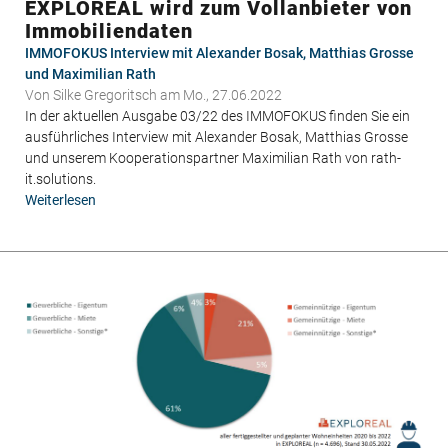
EXPLOREAL wird zum Vollanbieter von
Immobiliendaten
IMMOFOKUS Interview mit Alexander Bosak, Matthias Grosse
und Maximilian Rath
Von
Silke Gregoritsch
am Mo., 27.06.2022
In der aktuellen Ausgabe 03/22 des IMMOFOKUS finden Sie ein
ausführliches Interview mit Alexander Bosak, Matthias Grosse
und unserem Kooperationspartner Maximilian Rath von rath-
it.solutions.
Weiterlesen
über
EXPLOREAL
wird
zum
Vollanbieter
von
Immobiliendaten