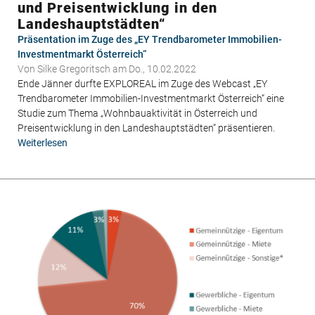
und Preisentwicklung in den
Landeshauptstädten“
Präsentation im Zuge des „EY Trendbarometer Immobilien-
Investmentmarkt Österreich“
Von
Silke Gregoritsch
am Do., 10.02.2022
Ende Jänner durfte EXPLOREAL im Zuge des Webcast „EY
Trendbarometer Immobilien-Investmentmarkt Österreich“ eine
Studie zum Thema „Wohnbauaktivität in Österreich und
Preisentwicklung in den Landeshauptstädten“ präsentieren.
Weiterlesen
über
Studie
"Wohnbauaktivität
in
Österreich
und
Preisentwicklung
in
den
Landeshauptstädten“