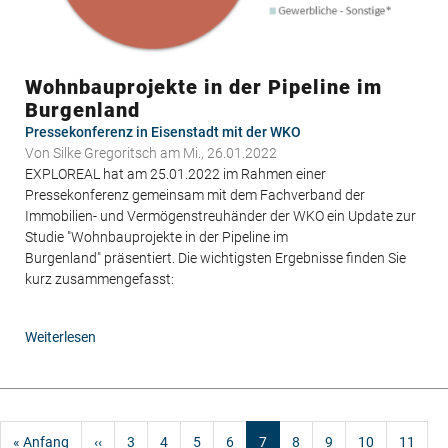
Wohnbauprojekte in der Pipeline im
Burgenland
Pressekonferenz in Eisenstadt mit der WKO
Von
Silke Gregoritsch
am Mi., 26.01.2022
EXPLOREAL hat am 25.01.2022 im Rahmen einer
Pressekonferenz gemeinsam mit dem Fachverband der
Immobilien- und Vermögenstreuhänder der WKO ein Update zur
Studie "Wohnbauprojekte in der Pipeline im
Burgenland" präsentiert. Die wichtigsten Ergebnisse finden Sie
kurz zusammengefasst:
Weiterlesen
über
Wohnbauprojekte
in
der
Seitennummerierung
Pipeline
Erste
« Anfang
Vorherige
‹‹
im
Page
3
Page
4
Page
5
Page
6
Aktuelle
7
Page
8
Page
9
Page
10
Page
11