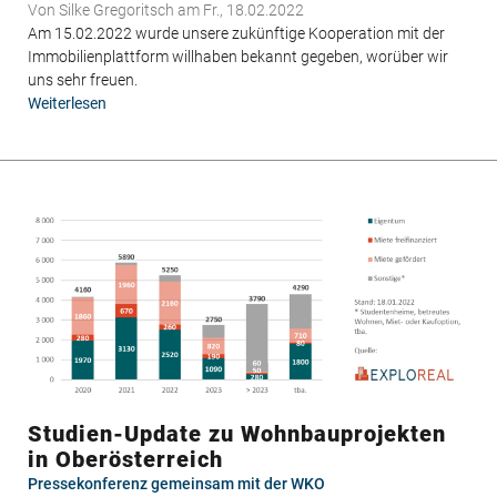
Von
Silke Gregoritsch
am Fr., 18.02.2022
Am 15.
02.2022 wurde unsere zukünftige Kooperation mit der
Immobilienplattform willhaben bekannt gegeben, worüber wir
uns sehr freuen.
Weiterlesen
über
Neue
Kooperation:
EXPLOREAL
und
willhaben
gehen
gemeinsame
Wege
Studien-Update zu Wohnbauprojekten
in Oberösterreich
Pressekonferenz gemeinsam mit der WKO