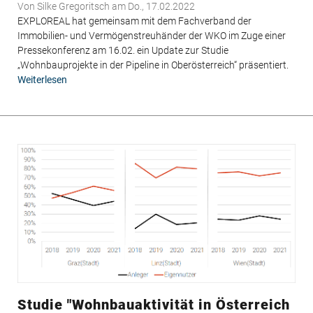
Von
Silke Gregoritsch
am Do., 17.02.2022
EXPLOREAL hat gemeinsam mit dem Fachverband der
Immobilien- und Vermögenstreuhänder der WKO im Zuge einer
Pressekonferenz am 16.02. ein Update zur Studie
„Wohnbauprojekte in der Pipeline in Oberösterreich“ präsentiert.
Weiterlesen
über
Studien-
Update
zu
Wohnbauprojekten
in
Oberösterreich
Studie "Wohnbauaktivität in Österreich