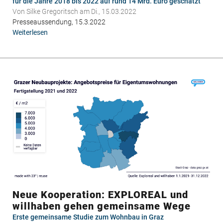
für die Jahre 2018 bis 2022 auf rund 14 Mrd. Euro geschätzt
Von
Silke Gregoritsch
am Di., 15.03.2022
Presseaussendung, 15.3.2022
Weiterlesen
über
EXPLOREAL
integriert
erstmals
ausgewertete
Bau-
und
Ausstattungsbeschreibungen
Neue Kooperation: EXPLOREAL und
willhaben gehen gemeinsame Wege
Erste gemeinsame Studie zum Wohnbau in Graz