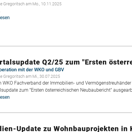
ke Gregoritsch
am Mo., 10.11.2025
.
lesen
über
Studien-
Update
zu
Wohnbauprojekten
in
der
rtalsupdate Q2/25 zum "Ersten österr
Steiermark
peration mit der WKO und GBV
ke Gregoritsch
am Mi., 30.07.2025
n WKO Fachverband der Immobilien- und Vermögenstreuhänder 
lsupdate zum "Ersten österreichischen Neubaubericht" ausgearb
lesen
über
Quartalsupdate
Q2/25
zum
"Ersten
dien-Update zu Wohnbauprojekten in 