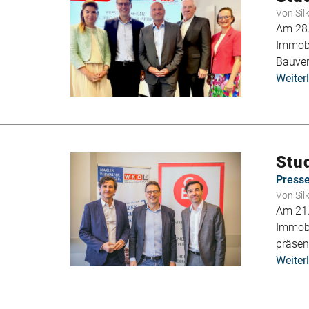
Von
Sil
Am 28.
Immobi
Bauver
Weiter
Stu
Press
Von
Sil
Am 21.
Immobi
präsent
Weiter