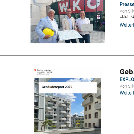
Press
Von
Sil
v.l.n.r.:
Weiter
Geb
EXPLOR
Von
Sil
Weiter