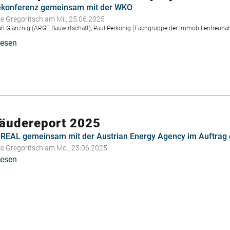
österreichischen
ekonferenz gemeinsam mit der WKO
Neubaubericht"
ke Gregoritsch
am Mi., 25.06.2025
 Karl Glanznig (ARGE Bauwirtschaft), Paul Perkonig (Fachgruppe der Immobilientreuhän
lesen
über
Studien-
Update
zu
Wohnbauprojekten
in
Kärnten
äudereport 2025
EAL gemeinsam mit der Austrian Energy Agency im Auftrag
ke Gregoritsch
am Mo., 23.06.2025
lesen
über
Gebäudereport
2025