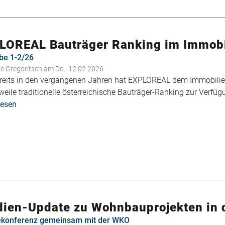
Studien-
Update:
Wohnbauprojekte
in
LOREAL Bauträger Ranking im Immobi
der
be 1-2/26
Pipeline
ke Gregoritsch
am Do., 12.02.2026
in
reits in den vergangenen Jahren hat EXPLOREAL dem Immobilien
Salzburg
weile traditionelle österreichische Bauträger-Ranking zur Verfügu
lesen
über
EXPLOREAL
Bauträger
Ranking
im
Immobilien
Magazin
dien-Update zu Wohnbauprojekten in 
ekonferenz gemeinsam mit der WKO