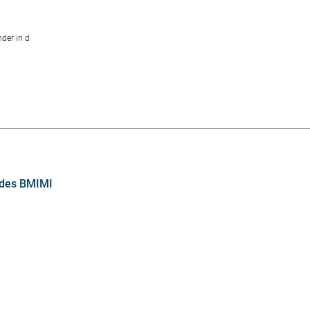
der in d
 des BMIMI