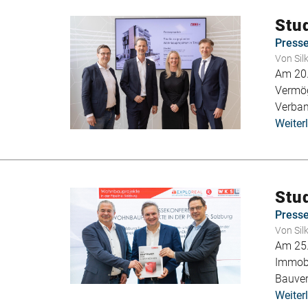
Stu
Press
Von
Sil
Am 20.
Vermög
Verban
Weiter
Stu
Press
Von
Sil
Am 25.
Immobi
Bauver
Weiter