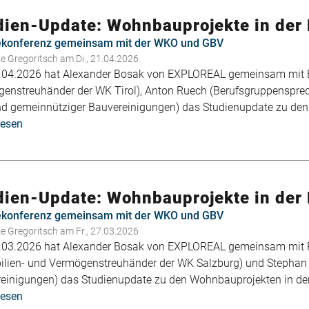
Wohnbauprojekte
in
dien-Update: Wohnbauprojekte in der P
der
ekonferenz gemeinsam mit der WKO und GBV
Pipeline
ke Gregoritsch
am Di., 21.04.2026
in
04.2026 hat Alexander Bosak von EXPLOREAL gemeinsam mit El
Niederösterreich
enstreuhänder der WK Tirol), Anton Ruech (Berufsgruppensprec
d gemeinnütziger Bauvereinigungen) das Studienupdate zu de
lesen
über
Studien-
Update:
Wohnbauprojekte
in
dien-Update: Wohnbauprojekte in der 
der
ekonferenz gemeinsam mit der WKO und GBV
Pipeline
ke Gregoritsch
am Fr., 27.03.2026
in
03.2026 hat Alexander Bosak von EXPLOREAL gemeinsam mit
Tirol
lien- und Vermögenstreuhänder der WK Salzburg) und Stephan 
einigungen) das Studienupdate zu den Wohnbauprojekten in der 
lesen
über