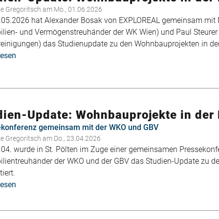
ke Gregoritsch
am Mo., 01.06.2026
05.2026 hat Alexander Bosak von EXPLOREAL gemeinsam mit 
lien- und Vermögenstreuhänder der WK Wien) und Paul Steurer
einigungen) das Studienupdate zu den Wohnbauprojekten in der 
lesen
über
Studien-
Update:
Wohnbauprojekte
in
dien-Update: Wohnbauprojekte in der P
der
Pipeline
ekonferenz gemeinsam mit der WKO und GBV
in
ke Gregoritsch
am Do., 23.04.2026
Wien
04. wurde in St. Pölten im Zuge einer gemeinsamen Pressekon
lientreuhänder der WKO und der GBV das Studien-Update zu de
iert.
lesen
über
Studien-
Update: