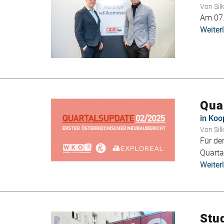
Von
Sil
Am 07
Weiter
Qua
in Koo
Von
Sil
Für de
Quarta
Weiter
Stu