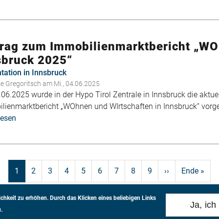
trag zum Immobilienmarktbericht „WO
sbruck 2025“
tation in Innsbruck
ke Gregoritsch
am Mi., 04.06.2025
06.2025 wurde in der Hypo Tirol Zentrale in Innsbruck die aktue
lienmarktbericht „WOhnen und WIrtschaften in Innsbruck“ vorges
lesen
über
Beitrag
zum
Immobilienmarktbericht
„WOhnen
Aktuelle
1
Page
2
Page
3
Page
4
Page
5
Page
6
Page
7
Page
8
Page
9
Nächste
››
Letzte
Ende »
und
Seite
Seite
Seite
WIrtschaften
chkeit zu erhöhen.
Durch das Klicken eines beliebigen Links
in
Ja, ich
.
Innsbruck