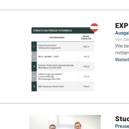
EXP
Ausga
Von
Sil
Wie be
mittler
Weiter
Stu
Press