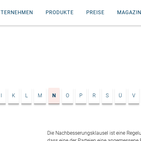
NTERNEHMEN
PRODUKTE
PREISE
MAGAZI
I
K
L
M
N
O
P
R
S
Ü
V
Die Nachbesserungsklausel ist eine Regelu
dass eine der Parteien eine angemessene Fr