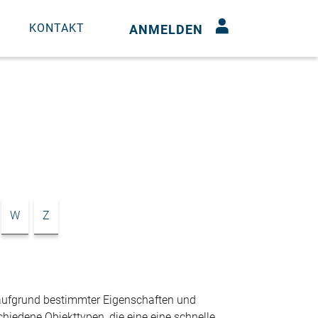
N
KONTAKT
ANMELDEN
W
Z
 aufgrund bestimmter Eigenschaften und
hiedene Objekttypen, die eine eine schnelle