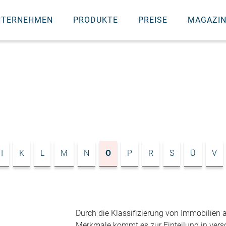
NTERNEHMEN
PRODUKTE
PREISE
MAGAZI
I
K
L
M
N
O
P
R
S
Ü
V
Durch die Klassifizierung von Immobilien
Merkmale kommt es zur Einteilung in versc